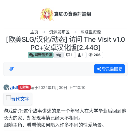
跳转至内容
真紅の資源討論組
主页
资源发布区
网赚盘资源
[欧美SLG/汉化/动态] 访问 The Visit v1.0
PC+安卓汉化版[2.44G]
网赚盘资源
slg
1
1
206
登录后回复
yjfdf
写于
2024年11月30日 上午10:10
Y
已封禁
最后由 编辑
离线
游戏简介:这个故事讲述的是一个年轻人在大学毕业后回到他
长大的家，却发现事情已经大不相同。
跟随主角，看看他如何陷入许多不同的性爱场景。