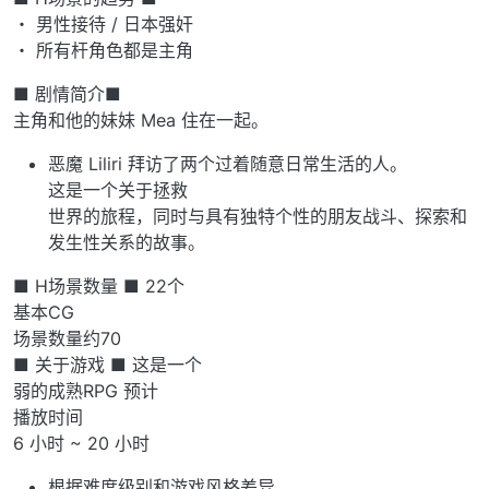
・ 男性接待 / 日本强奸
・ 所有杆角色都是主角
■ 剧情简介■
主角和他的妹妹 Mea 住在一起。
恶魔 Liliri 拜访了两个过着随意日常生活的人。
这是一个关于拯救
世界的旅程，同时与具有独特个性的朋友战斗、探索和
发生性关系的故事。
■ H场景数量 ■ 22个
基本CG
场景数量约70
■ 关于游戏 ■ 这是一个
弱的成熟RPG 预计
播放时间
6 小时 ~ 20 小时
根据难度级别和游戏风格差异