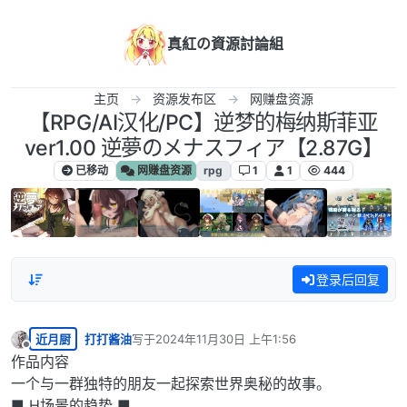
跳转至内容
真紅の資源討論組
主页
资源发布区
网赚盘资源
【RPG/AI汉化/PC】逆梦的梅纳斯菲亚
ver1.00 逆夢のメナスフィア【2.87G】
已移动
网赚盘资源
rpg
1
1
444
登录后回复
近月厨
打打酱油
写于
2024年11月30日 上午1:56
最后由 编辑
离线
作品内容
一个与一群独特的朋友一起探索世界奥秘的故事。
■ H场景的趋势 ■