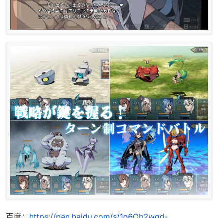
百度：
https://pan.baidu.com/s/1o6Ob2wqd-