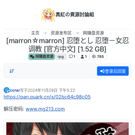
跳转至内容
真紅の資源討論組
主页
资源发布区
网赚盘资源
[marron☆marron] 忍堕とし 忍堕－女忍
调教 [官方中文] [1.52 GB]
网赚盘资源
rpg
1
1
785
登录后回复
ccrar
写于
2024年11月29日 下午5:22
C
最后由 编辑
离线
https://pan.quark.cn/s/02bc64c98c05
解压密码:
www.mg213.com