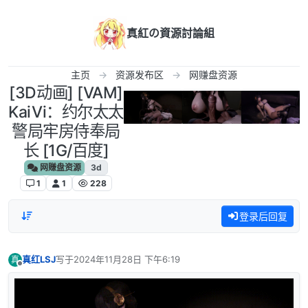
跳转至内容
真紅の資源討論組
主页
资源发布区
网赚盘资源
[3D动画] [VAM]
KaiVi：约尔太太
警局牢房侍奉局
长 [1G/百度]
网赚盘资源
3d
1
1
228
登录后回复
真红LSJ
写于
2024年11月28日 下午6:19
真
最后由 编辑
离线