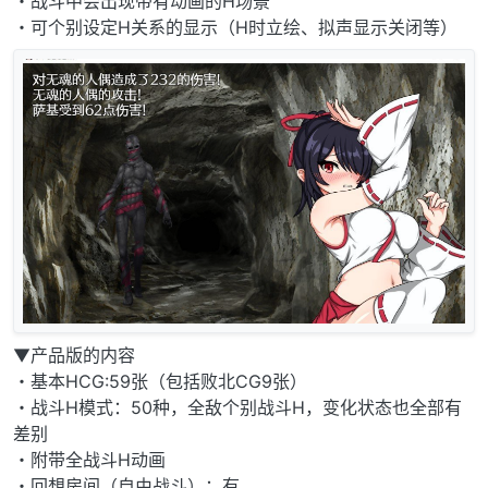
・战斗中会出现带有动画的H场景
・可个别设定H关系的显示（H时立绘、拟声显示关闭等）
▼产品版的内容
・基本HCG:59张（包括败北CG9张）
・战斗H模式：50种，全敌个别战斗H，变化状态也全部有
差别
・附带全战斗H动画
・回想房间（自由战斗）：有