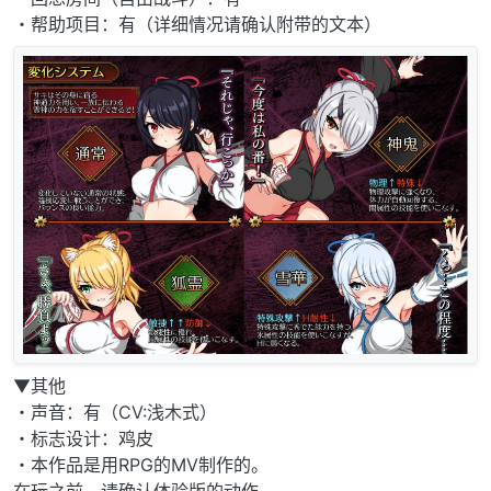
・帮助项目：有（详细情况请确认附带的文本）
▼其他
・声音：有（CV:浅木式）
・标志设计：鸡皮
・本作品是用RPG的MV制作的。
在玩之前，请确认体验版的动作。