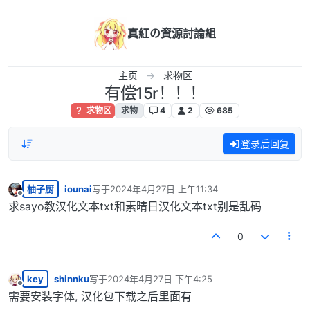
跳转至内容
真紅の資源討論組
主页
求物区
有偿15r！！！
求物区
求物
4
2
685
登录后回复
柚子厨
iounai
写于
2024年4月27日 上午11:34
最后由 编辑
离线
求sayo教汉化文本txt和素晴日汉化文本txt别是乱码
0
key
shinnku
写于
2024年4月27日 下午4:25
最后由 编辑
离线
需要安装字体, 汉化包下载之后里面有