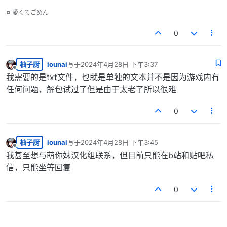
可愛くてごめん
0
柚子厨
iounai
写于
2024年4月28日 下午3:37
最后由 编辑
离线
我需要的是txt文件，也就是单独的文本并不是因为游戏内有
任何问题，解包试过了但是由于太老了所以很难
0
柚子厨
iounai
写于
2024年4月28日 下午3:45
最后由 编辑
离线
我甚至想与萌你妹汉化组联系，但目前只能在b站和贴吧私
信，只能坐等回复
0