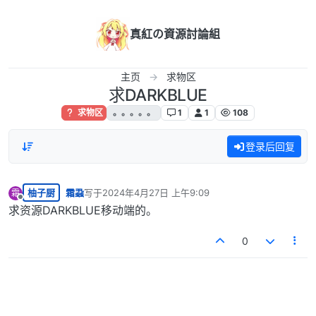
跳转至内容
真紅の資源討論組
主页
求物区
求DARKBLUE
求物区
。。。。。
1
1
108
登录后回复
柚子厨
霜蝨
写于
2024年4月27日 上午9:09
霜
最后由 编辑
离线
求资源DARKBLUE移动端的。
0