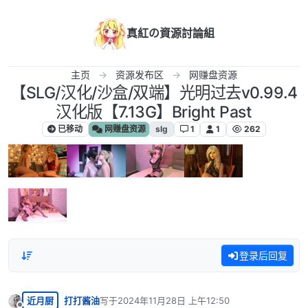
跳转至内容
真紅の資源討論組
主页
资源发布区
网赚盘资源
【SLG/汉化/沙盒/双端】光明过去v0.99.4
汉化版【7.13G】Bright Past
已移动
网赚盘资源
slg
1
1
262
登录后回复
近月厨
打打酱油
写于
2024年11月28日 上午12:50
最后由 编辑