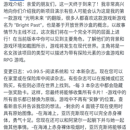
离线
游戏介绍：亲爱的朋友们，这一天终于到来了！我非常高兴
地向你们介绍我的新项目演示有些人可能会认为这是我的第
一款游戏 “光明未来 ”的翻版，很多人都喜欢这款游戏新游戏
名为 “Bright Past”，也是基于开放世界沙盒的概念，以故事
情节为主线不过，这次我们将在一个完全不同的层面上进
行！在当前版本中你可以见到主要角色，了解他们的背景和
游戏环境如截图所示，游戏将发生在现代世界。主角将是一
名女孩该项目的类型可以描述为带有探险元素的沙盒游戏和
RPG 游戏。
变更日志：v0.99.5-阅读系统和 12 本新杂志。现在您可以
在家里或在保险库中阅读杂志。有些杂志可以在报摊或红区
购买，有些则必须在世界上找到。-每 3 本杂志中都会隐藏
一张奖励卡。这样，您最终将能够收集所有卡片！-游戏中的
所有音乐都已替换为原版。游戏中不再有“安静”的位置。查
看新音乐并告诉我您的想法。-剩余的 4 面镜子现在使用时
具有原始图像。-在海滩上，亚历克斯现在可以完全赤身裸
体，勇气十足。您现在还可以和阿黛尔一起躺下并与她一起
做其他事情。-在海滩上赤身裸体吸烟时，亚历克斯将能够适