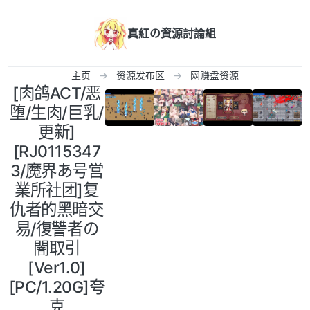
跳转至内容
真紅の資源討論組
主页
资源发布区
网赚盘资源
[肉鸽ACT/恶
堕/生肉/巨乳/
更新]
[RJ0115347
3/魔界あ号営
業所社团]复
仇者的黑暗交
易/復讐者の
闇取引
[Ver1.0 ]
[PC/1.20G]夸
克