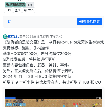
网赚盘资源
slg
1
1
216
登录后回复
真红LSJ
写于
2024年11月27日 下午7:42
真
最后由 编辑
离线
《复仇者的黑暗交易》是一款具有Roguelite元素的生存游戏
支持鼠标、键盘、手柄操作
基本HCG超过100张，差分约超过200张
※游戏发布后，将持续进行更新。
更新内容包括角色、武器、神器、事件。
另外，在大型更新之后，价格将进行调整。
2024 年 11 月 26 日 BUG 修复内容更新
新增了 9 个新事件 包含差异在内，共计新增了 108 张 CG