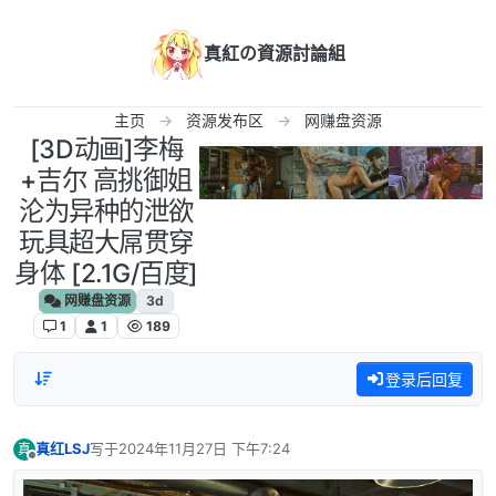
跳转至内容
真紅の資源討論組
主页
资源发布区
网赚盘资源
[3D动画]李梅
+吉尔 高挑御姐
沦为异种的泄欲
玩具超大屌贯穿
身体 [2.1G/百度]
网赚盘资源
3d
1
1
189
登录后回复
真红LSJ
写于
2024年11月27日 下午7:24
真
最后由 编辑
离线