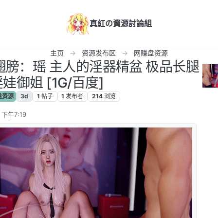
真紅の資源討論組
主页
资源发布区
网赚盘资源
没翅膀：瑶 主人的淫器精盆 极品长腿
娃御姐 [1G/百度]
盘资源
3d
1
帖子
1
发布者
214
浏览
 下午7:19