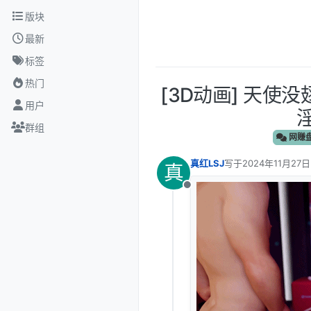
跳转至内容
版块
最新
标签
热门
[3D动画] 天使
用户
淫
群组
网赚
真红LSJ
写于
2024年11月27日
真
最后由 编辑
离线