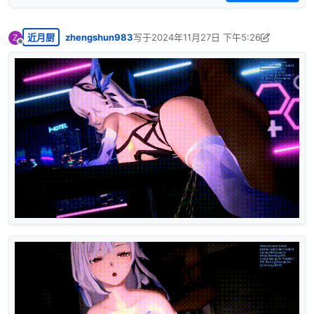
近月厨
zhengshun983
写于
2024年11月27日 下午5:26
Z
最后由 zhengshun983 编辑
2024年11月27
离线