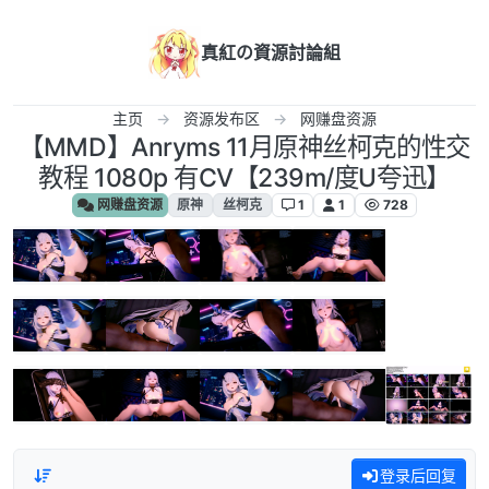
跳转至内容
真紅の資源討論組
主页
资源发布区
网赚盘资源
【MMD】Anryms 11月原神丝柯克的性交
教程 1080p 有CV【239m/度U夸迅】
网赚盘资源
原神
丝柯克
1
1
728
登录后回复