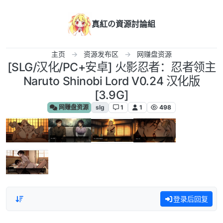
跳转至内容
真紅の資源討論組
主页
资源发布区
网赚盘资源
[SLG/汉化/PC+安卓] 火影忍者：忍者领主
Naruto Shinobi Lord V0.24 汉化版
[3.9G]
网赚盘资源
slg
1
1
498
登录后回复