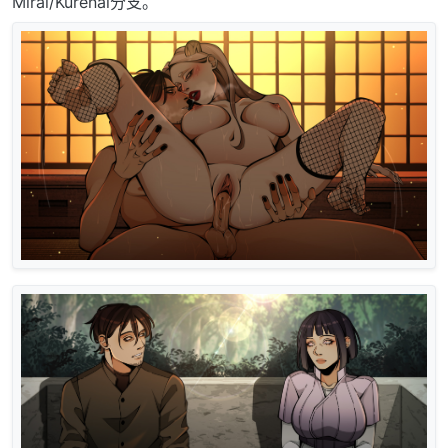
Mirai/Kurenai分支。