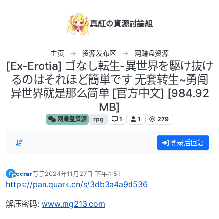
跳转至内容
真紅の資源討論組
主页
资源发布区
网赚盘资源
[Ex-Erotia] ゴなし転生-異世界を駆け抜け
るのはそれほど簡単です 无套转生~勇闯
异世界就是那么简单 [官方中文] [984.92
MB]
网赚盘资源
rpg
1
1
279
登录后回复
ccrar
写于
2024年11月27日 下午4:51
C
最后由 编辑
离线
https://pan.quark.cn/s/3db3a4a9d536
解压密码:
www.mg213.com