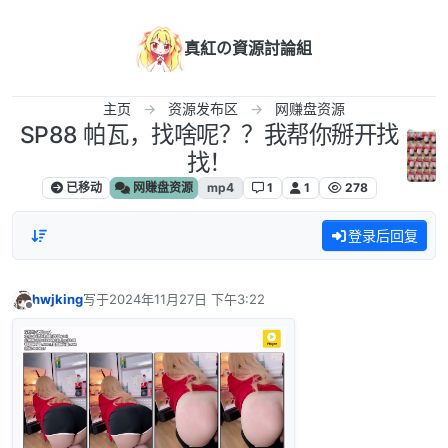
跳转至内容
真紅の資源討論組
主页
资源发布区
网赚盘资源
SP88 帕瓦，找啥呢？？我帮你掰开找
找！
已移动
网赚盘资源
mp4
1
1
278
登录后回复
hwjking
写于
2024年11月27日 下午3:22
最后由 编辑
离线