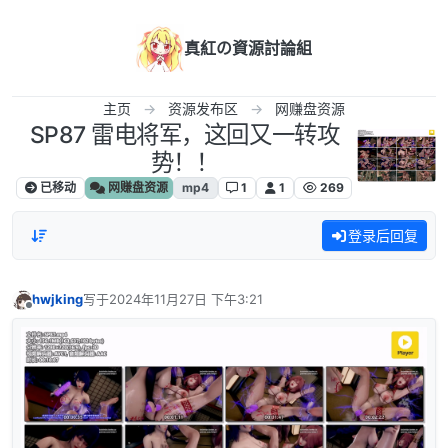
跳转至内容
真紅の資源討論組
主页
资源发布区
网赚盘资源
SP87 雷电将军，这回又一转攻
势！！
已移动
网赚盘资源
mp4
1
1
269
登录后回复
hwjking
写于
2024年11月27日 下午3:21
最后由 编辑
离线