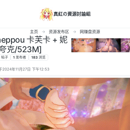
真紅の資源討論組
主页
资源发布区
网赚盘资源
meppou 卡芙卡 + 妮
[夸克/523M]
1
帖子
1
发布者
183
浏览
于
2024年11月27日 下午12:53
后由 编辑