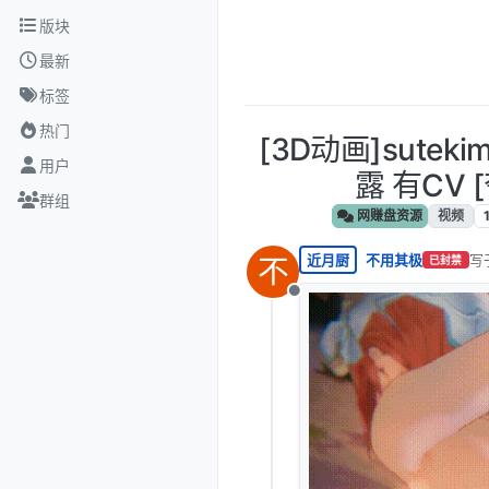
跳转至内容
版块
最新
标签
热门
[3D动画]suteki
用户
露 有CV 
群组
网赚盘资源
视频
近月厨
不用其极
写
不
已封禁
最
离线