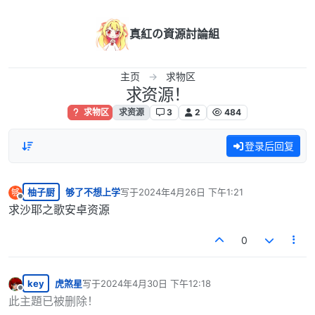
跳转至内容
真紅の資源討論組
主页
求物区
求资源！
求物区
求资源
3
2
484
登录后回复
柚子厨
够了不想上学
写于
2024年4月26日 下午1:21
够
最后由 编辑
离线
求沙耶之歌安卓资源
0
key
虎煞星
写于
2024年4月30日 下午12:18
最后由 编辑
离线
此主題已被删除！