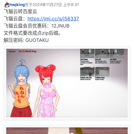
hwjking
写于
2024年11月27日 上午8:37
最后由 编辑
离线
飞猫云转百度云
飞猫云盘：
https://jmj.cc/s/j56337
飞猫云盘会员优惠码：12JNUB
文件格式要改成点zip后缀。
解压密码: GUOTAKU