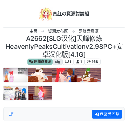
跳转至内容
真紅の資源討論組
主页
资源发布区
网赚盘资源
A2662[SLG汉化]天峰修炼
HeavenlyPeaksCultivationv2.98PC+安
卓汉化版[4.1G]
网赚盘资源
slg
1
1
168
登录后回复