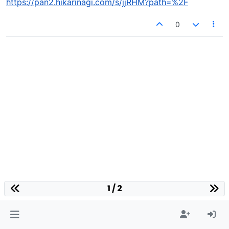
https://pan2.hikarinagi.com/s/jjRHM?path=%2F
0
1 / 2