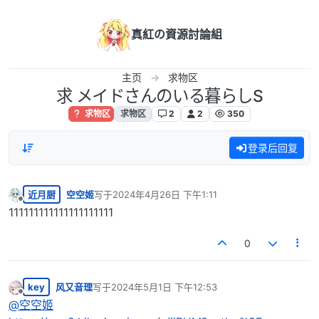
跳转至内容
真紅の資源討論組
主页
求物区
求 メイドさんのいる暮らしS
求物区
求物区
2
2
350
登录后回复
近月厨
空空姬
写于
2024年4月26日 下午1:11
最后由 编辑
离线
111111111111111111111
0
key
风又音理
写于
2024年5月1日 下午12:53
最后由 编辑
离线
@
空空姬