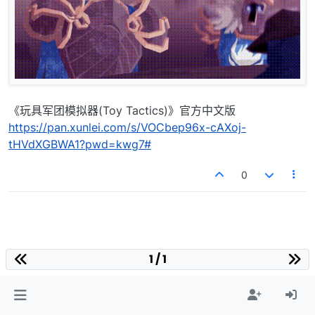
《玩具军团模拟器(Toy Tactics)》官方中文版
https://pan.xunlei.com/s/VOCbep96x-cAXoj-
tHVdXGBWA1?pwd=kwg7#
0
1 / 1