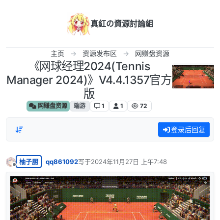
跳转至内容
真紅の資源討論組
主页
资源发布区
网赚盘资源
《网球经理2024(Tennis
Manager 2024)》V4.4.1357官方
版
网赚盘资源
端游
1
1
72
登录后回复
柚子厨
qq861092
写于
2024年11月27日 上午7:48
最后由 编辑
离线