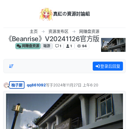
跳转至内容
真紅の資源討論組
主页
资源发布区
网赚盘资源
《Beanrise》V20241126官方版
网赚盘资源
端游
1
1
94
登录后回复
柚子厨
qq861092
写于
2024年11月27日 上午6:20
最后由 编辑
离线