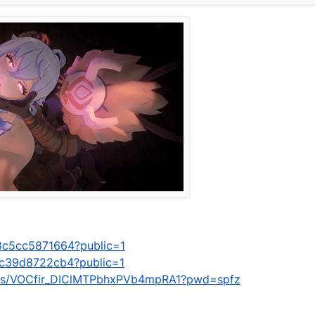
/48c5cc5871664?public=1
/cfc39d8722cb4?public=1
om/s/VOCfir_DIClMTPbhxPVb4mpRA1?pwd=spfz