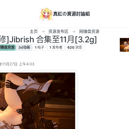
真紅の資源討論組
主页
资源发布区
网赚盘资源
]Jibrish 合集至11月[3.2g]
赚盘资源
3d动画
1
帖子
1
发布者
620
浏览
年11月27日 上午4:03
辑