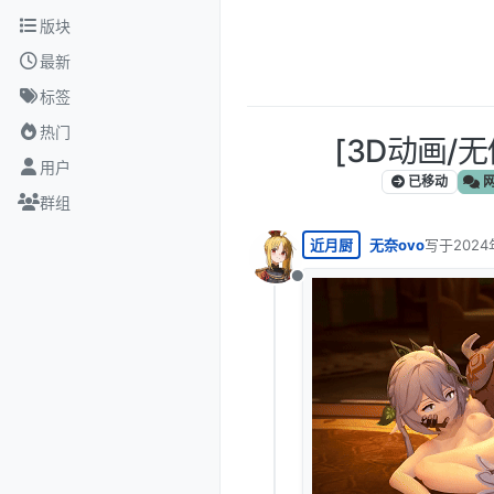
跳转至内容
版块
最新
标签
热门
[3D动画/无修
用户
已移动
网
群组
近月厨
无奈ovo
写于
2024
最后由 编
离线