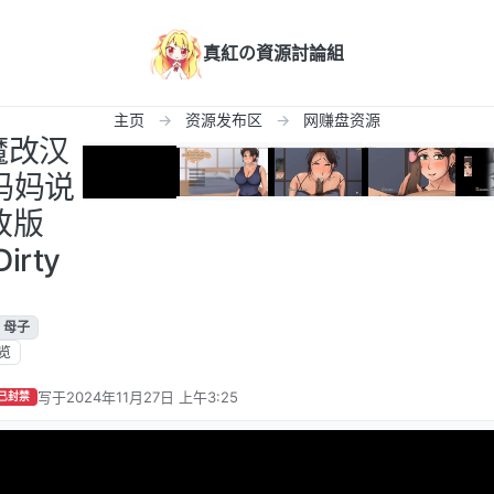
真紅の資源討論組
主页
资源发布区
网赚盘资源
魔改汉
妈妈说
改版
Dirty
 母子
览
写于
2024年11月27日 上午3:25
已封禁
最后由 编辑