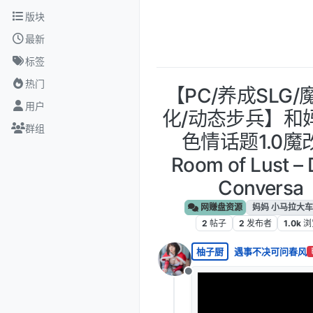
跳转至内容
版块
最新
标签
热门
【PC/养成SLG/
用户
化/动态步兵】和
群组
色情话题1.0魔
Room of Lust – 
Conversa
网赚盘资源
妈妈 小马拉大车
2
帖子
2
发布者
1.0k
浏
柚子厨
遇事不决可问春风
离线