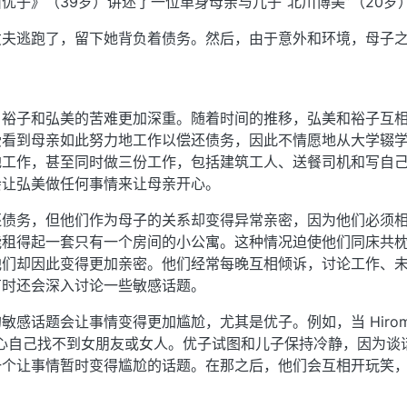
优子》（39岁）讲述了一位单身母亲与儿子“北川博美”（20岁
丈夫逃跑了，留下她背负着债务。然后，由于意外和环境，母子
，裕子和弘美的苦难更加深重。随着时间的推移，弘美和裕子互
受看到母亲如此努力地工作以偿还债务，因此不情愿地从大学辍
地工作，甚至同时做三份工作，包括建筑工人、送餐司机和写自
会让弘美做任何事情来让母亲开心。
还债务，但他们作为母子的关系却变得异常亲密，因为他们必须
能租得起一套只有一个房间的小公寓。这种情况迫使他们同床共
他们却因此变得更加亲密。他们经常每晚互相倾诉，讨论工作、
有时还会深入讨论一些敏感话题。
敏感话题会让事情变得更加尴尬，尤其是优子。例如，当 Hirom
 就担心自己找不到女朋友或女人。优子试图和儿子保持冷静，因为谈
一个让事情暂时变得尴尬的话题。在那之后，他们会互相开玩笑