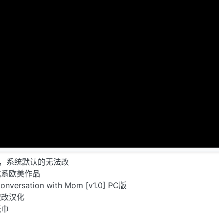
文，系统默认的无法改
成系欧美作品
Conversation with Mom [v1.0] PC版
魔改汉化
纸巾