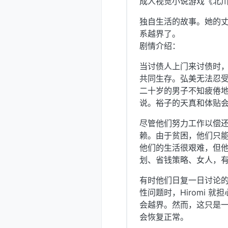
成人视觉小说游戏《北川
独自生活的故事。她的
系越界了。
剧情介绍：
当讨债人上门来讨债时
共同生存。弘美无法忍
二十岁的男子不知疲倦
说。裕子的天真和体贴
尽管他们努力工作以偿
赖。由于贫困，他们只
他们的生活很艰难，但
划、省钱策略、女人，
有时他们日复一日讨论的
性问题时，Hiromi
会越界。然而，这只是
会恢复正常。