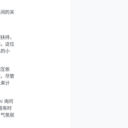
）
之间的关
相扶持，
学。这位
己的小
相互依
枕，尽管
未来计
i 询问
话有时
，气氛就