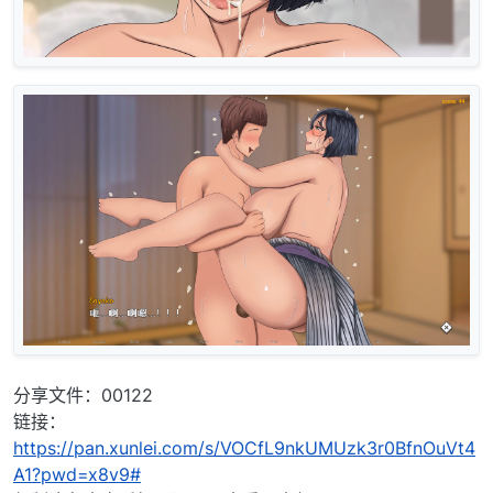
分享文件：00122
链接：
https://pan.xunlei.com/s/VOCfL9nkUMUzk3r0BfnOuVt4
A1?pwd=x8v9#