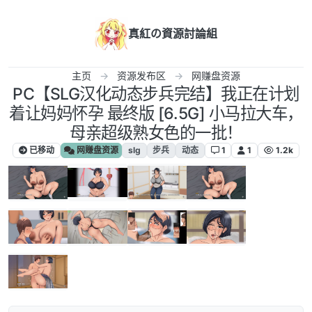
跳转至内容
真紅の資源討論組
主页
资源发布区
网赚盘资源
PC【SLG汉化动态步兵完结】我正在计划
着让妈妈怀孕 最终版 [6.5G] 小马拉大车，
母亲超级熟女色的一批！
已移动
网赚盘资源
slg
步兵
动态
1
1
1.2k