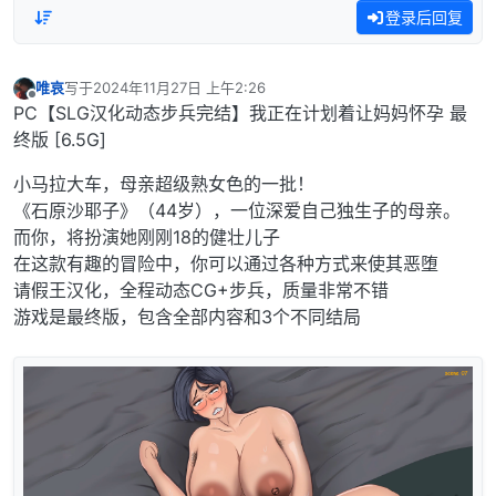
登录后回复
唯哀
写于
2024年11月27日 上午2:26
最后由 编辑
离线
PC【SLG汉化动态步兵完结】我正在计划着让妈妈怀孕 最
终版 [6.5G]
小马拉大车，母亲超级熟女色的一批！
《石原沙耶子》（44岁），一位深爱自己独生子的母亲。
而你，将扮演她刚刚18的健壮儿子
在这款有趣的冒险中，你可以通过各种方式来使其恶堕
请假王汉化，全程动态CG+步兵，质量非常不错
游戏是最终版，包含全部内容和3个不同结局