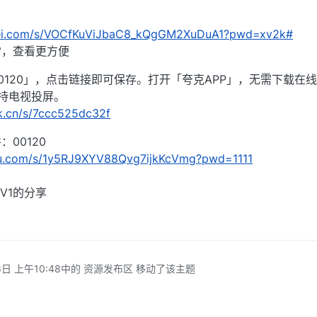
nlei.com/s/VOCfKuViJbaC8_kQgGM2XuDuA1?pwd=xv2k#
雷，查看更方便
0120」，点击链接即可保存。打开「夸克APP」，无需下载在
持电视投屏。
rk.cn/s/7ccc525dc32f
00120
idu.com/s/1y5RJ9XYV88Qvg7ijkKcVmg?pwd=1111
V1的分享
日 上午10:48
中的 资源发布区 移动了该主题