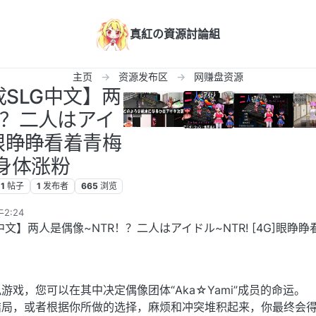
真紅の資源討論組
主页
资源发布区
网赚盘资源
SLG中文】两
！？二人はアイ
G]眼睁睁看着青梅
身体涨粉
1
帖子
1
发布者
665
浏览
2:24
中文】两人是偶像~NTR！？二人はアイドル~NTR! [4G]眼睁睁
戏，您可以在其中决定偶像团体“Aka☆Yami”成员的命运。
结局，或者根据你所做的选择，麻烦和冲突堆积起来，你最终会