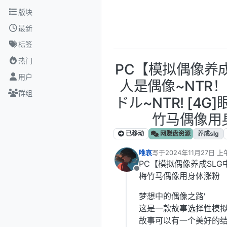
跳转至内容
版块
最新
标签
热门
PC【模拟偶像养成
用户
人是偶像~NTR
群组
ドル~NTR! [4
竹马偶像用
已移动
网赚盘资源
养成slg
唯哀
写于
2024年11月27日 上午
最后由 编辑
PC【模拟偶像养成SLG
离线
梅竹马偶像用身体涨粉
梦想中的偶像之路'
这是一款故事选择性模拟游
故事可以有一个美好的