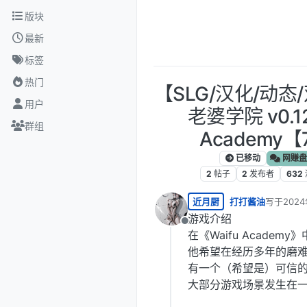
跳转至内容
版块
最新
标签
热门
【SLG/汉化/动
用户
老婆学院 v0.12.
群组
Academy【
已移动
网赚盘
2
帖子
2
发布者
632
近月厨
打打酱油
写于
2024
最后由 编
游戏介绍
离线
在《Waifu Acad
他希望在经历多年的磨难
有一个（希望是）可信
大部分游戏场景发生在一