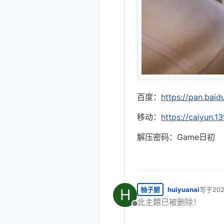
百度：
https://pan.ba
移动：
https://caiyun
解压密码：Game日初
柚子厨
huiyuanai
写于
20
H
最后由 
此主題已被删除！
离线