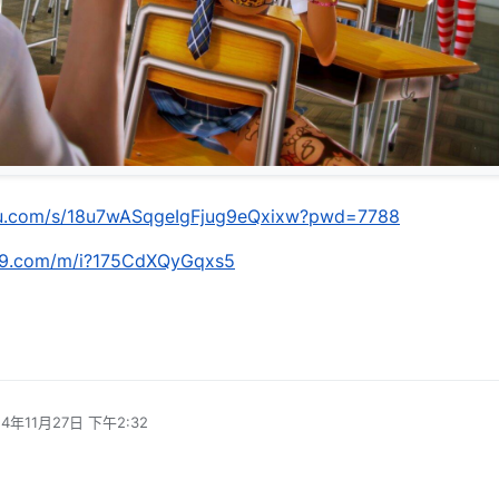
idu.com/s/18u7wASqgeIgFjug9eQxixw?pwd=7788
.139.com/m/i?175CdXQyGqxs5
24年11月27日 下午2:32
编辑