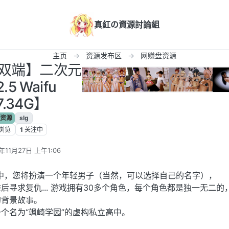
真紅の資源討論組
主页
资源发布区
网赚盘资源
态/双端】二次元
5 Waifu
7.34G】
资源
slg
浏览
1
关注中
年11月27日 上午1:06
辑
emy》中，您将扮演一个年轻男子（当然，可以选择自己的名字），
后寻求复仇... 游戏拥有30多个角色，每个角色都是独一无二的
的背景故事。
个名为“飒崎学园”的虚构私立高中。