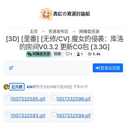
跳转至内容
真紅の資源討論組
主页
资源发布区
网赚盘资源
[3D] [里番] [无修/CV] 魔女的侵袭：库洛
的房间V0.3.2 更新CG包 [3.3G]
网赚盘资源
视频
1
1
5.4k
登录后回复
近月厨
klkl7
写于
2024年11月26日 下午5:17
K
最后由 编辑
离线