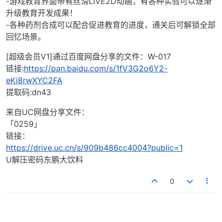
-游戏教育界面带有丝滑LIVE2D动画，有各种实验可以逐渐
升级教育开发成果！
-各种药剂合成可以配合促进教育的进度，通关后可解锁全部
回忆场景。
[超级会员V1]通过百度网盘分享的文件：W-017
链接:
https://pan.baidu.com/s/1fV3G2o6Y2-
eKi8rwXYC2FA
提取码:dn43
来自UC网盘分享文件：
「0259」
链接：
https://drive.uc.cn/s/909b486cc4004?public=1
U解压密码东鹏大饮料
0