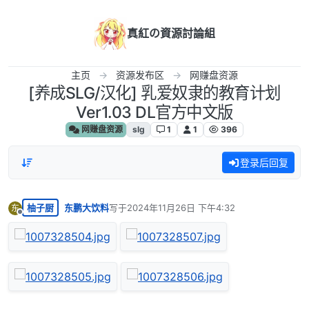
跳转至内容
真紅の資源討論組
主页
资源发布区
网赚盘资源
[养成SLG/汉化] 乳爱奴隶的教育计划
Ver1.03 DL官方中文版
网赚盘资源
slg
1
1
396
登录后回复
柚子厨
东鹏大饮料
写于
2024年11月26日 下午4:32
东
最后由 编辑
离线