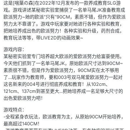
这是[喘葉の森]在2022年12月发布的一款养成教育SLG游
戏。游戏讲述某秘密实验室捕获了一名单马尾JK准备教育成
欧派努力~她的欧派“只有”90CM，素质不错，但作为爱欧派
努力太不靠谱了。游戏中玩家要对她进行各种实验和教育，
把她培养成出色的欧派努力！各种实验和升级，药剂合成，
教育玩法等等，带LIVE2D的动画效果~
游戏内容：
某秘密实验室专门培养超大欧派的爱欧派努力给富豪使用。
今天他们抓到了一名单马尾JK，原始欧派尺寸达到90CM~
素质很不错，但是作为爱欧派努力，90CM实在太不够用
了...玩家作为教育师，要和003号双马尾爱欧派努力一起对
这名新来的004号进行彻底养成和教育！从102cm、
121cm、137cm到甚至更大...把她培养成一名足够大尺寸的
出色爱欧派努力吧！
游戏特点：
-全程紧身衣玩法，欧派教育为主，从原始90CM开始培养，
最高超过140CM！