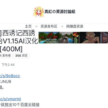
真紅の資源討論組
主页
资源发布区
网赚盘资源
化]西诱记西誘
1.15AI汉化
400M]
1
发布者
358
浏览
 下午2:44
cc/s/9o8occ
JNUB
缀。
.cc/s/vmormi
个就放出10个百度云链接