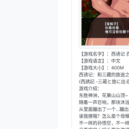
【游戏名字】：西诱记 西誘
【游戏语言】：中文
【游戏大小】：400M
西诱记：和三藏的旅途之始V
(西誘記 -三蔵と旅に出
游戏介绍：
东胜神洲，花果山山顶~
随着一声巨响，那块沐
从里面蹦出了一个…蹦出
诶我擦哦？怎么是个母
不一样的孙悟空，不一样