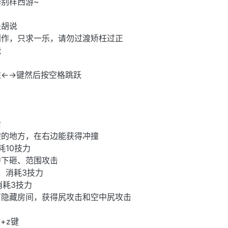
别样西游~
是胡说
创作，只求一乐，请勿过渡矫枉过正
能
住←→键然后按空格跳跃
后
架的地方，在右边能获得冲撞
耗10技力
中下砸、范围攻击
，消耗3技力
消耗3技力
有隐藏房间，获得尻攻击和空中尻攻击
+z键