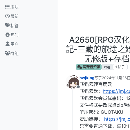
跳转至内容
版块
最新
标签
热门
A2650[RPG汉
用户
記-三藏的旅途之始V
群组
无修版+存档[
网赚盘资源
rpg
1
帖子
hwjking
写于
2024年11月26日
最后由 编辑
飞猫云转百度云
离线
飞猫云盘：
https://jmj.
飞猫云盘会员优惠码：12
文件格式要改成点zip后
解压密码: GUOTAKU
赞助链接：
https://jmj
只需要普通下载，满10