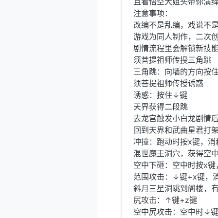
且看悟空大姐头带你演绎
注意事项：
改编不是乱编，戏说不
游戏为同人制作，二次
剧情流程里会解锁新技
须菩提祖师传授三角跳
三角跳：向墙的方向按
须菩提祖师传授诱惑
诱惑：按住↓键
天界获得二段跳
去龙宫触发小白龙剧情
回到天界和武曲星君打
冲撞：跑动时按x键，消
混世魔王洞穴，获得空
空中下砸：空中时按x键
范围攻击：↓键+x键，
斜月三星洞跳到阁楼，
尻攻击：↑键+z键
空中尻攻击：空中时↓键