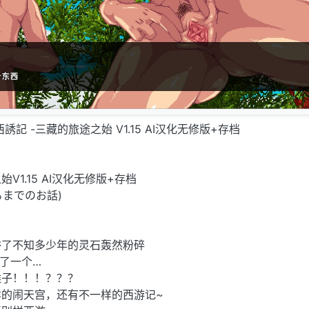
記 -三藏的旅途之始 V1.15 AI汉化无修版+存档
1.15 AI汉化无修版+存档
るまでのお話)
浴了不知多少年的灵石轰然粉碎
了一个…
猴子！！！？？？
的闹天宫，还有不一样的西游记~