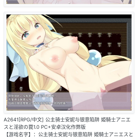
A2641[RPG/中文] 公主骑士安妮与银意陷阱 姫騎士アニエ
スと淫欲の罠1.0 PC+安卓汉化作弊版
【游戏名字】：公主骑士安妮与银意陷阱 姫騎士アニエスと