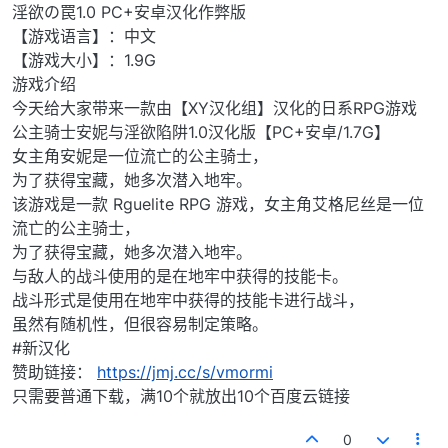
淫欲の罠1.0 PC+安卓汉化作弊版
【游戏语言】：中文
【游戏大小】：1.9G
游戏介绍
今天给大家带来一款由【XY汉化组】汉化的日系RPG游戏
公主骑士安妮与淫欲陷阱1.0汉化版【PC+安卓/1.7G】
女主角安妮是一位流亡的公主骑士，
为了获得宝藏，她多次潜入地牢。
该游戏是一款 Rguelite RPG 游戏，女主角艾格尼丝是一位
流亡的公主骑士，
为了获得宝藏，她多次潜入地牢。
与敌人的战斗使用的是在地牢中获得的技能卡。
战斗形式是使用在地牢中获得的技能卡进行战斗，
虽然有随机性，但很容易制定策略。
#新汉化
赞助链接：
https://jmj.cc/s/vmormi
只需要普通下载，满10个就放出10个百度云链接
0