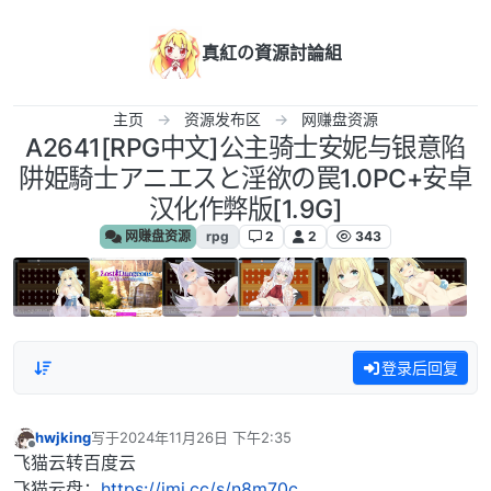
跳转至内容
真紅の資源討論組
主页
资源发布区
网赚盘资源
A2641[RPG中文]公主骑士安妮与银意陷
阱姫騎士アニエスと淫欲の罠1.0PC+安卓
汉化作弊版[1.9G]
网赚盘资源
rpg
2
2
343
登录后回复
hwjking
写于
2024年11月26日 下午2:35
最后由 编辑
离线
飞猫云转百度云
飞猫云盘：
https://jmj.cc/s/n8m70c