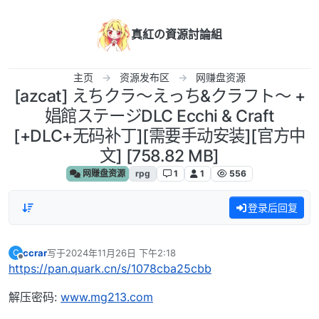
跳转至内容
真紅の資源討論組
主页
资源发布区
网赚盘资源
[azcat] えちクラ～えっち&クラフト～ +
娼館ステージDLC Ecchi & Craft
[+DLC+无码补丁][需要手动安装][官方中
文] [758.82 MB]
网赚盘资源
rpg
1
1
556
登录后回复
ccrar
写于
2024年11月26日 下午2:18
C
最后由 编辑
离线
https://pan.quark.cn/s/1078cba25cbb
解压密码:
www.mg213.com