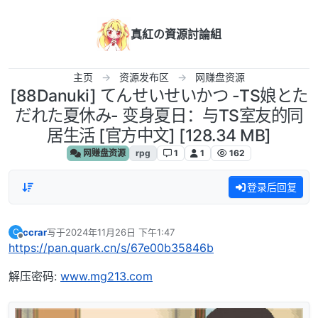
跳转至内容
真紅の資源討論組
主页
资源发布区
网赚盘资源
[88Danuki] てんせいせいかつ -TS娘とた
だれた夏休み- 变身夏日：与TS室友的同
居生活 [官方中文] [128.34 MB]
网赚盘资源
rpg
1
1
162
登录后回复
ccrar
写于
2024年11月26日 下午1:47
C
最后由 编辑
离线
https://pan.quark.cn/s/67e00b35846b
解压密码:
www.mg213.com