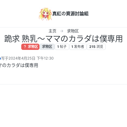
真紅の資源討論組
主页
求物区
跪求 熟乳～ママのカラダは僕専用
求物区
求物区
1
帖子
1
发布者
215
浏览
w
写于
2024年4月25日 下午12:30
最后由 编辑
マのカラダは僕専用