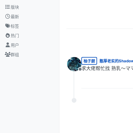
跳转至内容
版块
最新
标签
热门
用户
群组
柚子厨
憨厚老实的Shado
求大佬帮忙找 熟乳～マ
离线