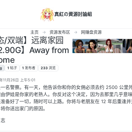
真紅の資源討論組
主页
资源发布区
网赚盘资源
动态/双端】远离家园
.90G】Away from
ome
lg
1
帖子
1
发布者
233
浏览
年11月26日 上午5:01
辑
一名警察。有一天，他告诉你和你的女佣必须去约 2500 公里
理由伊娃是你家的老熟人。你反对这个决定，因为去那里几乎意
准备好了一切，随时可以上路。你将与老朋友在 12 年后重逢并
亲将你送出家门的原因。
日志