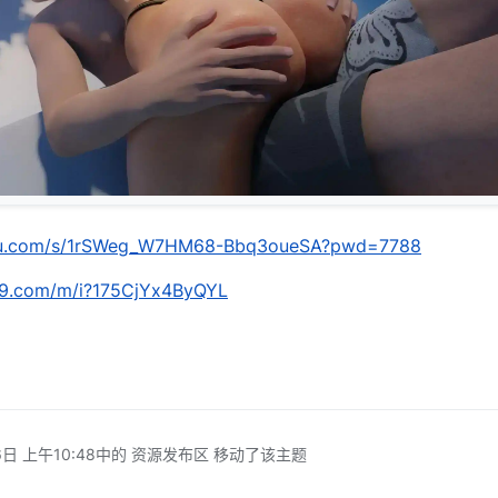
aidu.com/s/1rSWeg_W7HM68-Bbq3oueSA?pwd=7788
139.com/m/i?175CjYx4ByQYL
日 上午10:48
中的 资源发布区 移动了该主题