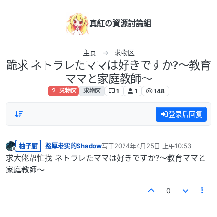
跳转至内容
真紅の資源討論組
主页
求物区
跪求 ネトラレたママは好きですか?～教育
ママと家庭教師～
求物区
求物区
1
1
148
登录后回复
柚子厨
憨厚老实的Shadow
写于
2024年4月25日 上午10:53
最后由 编辑
离线
求大佬帮忙找 ネトラレたママは好きですか?～教育ママと
家庭教師～
0