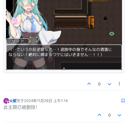
0
火蚁
写于
2024年11月26日 上午1:14
火
最后由 编辑
离线
此主題已被删除！
0