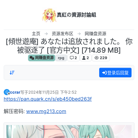
跳转至内容
真紅の資源討論組
主页
资源发布区
网赚盘资源
[傾世遊庵] あなたは追放されました。 你
被驱逐了 [官方中文] [714.89 MB]
网赚盘资源
rpg
2
2
229
登录后回复
ccrar
写于
2024年11月25日 下午2:52
C
最后由 编辑
离线
https://pan.quark.cn/s/eb450bed263f
解压密码:
www.mg213.com