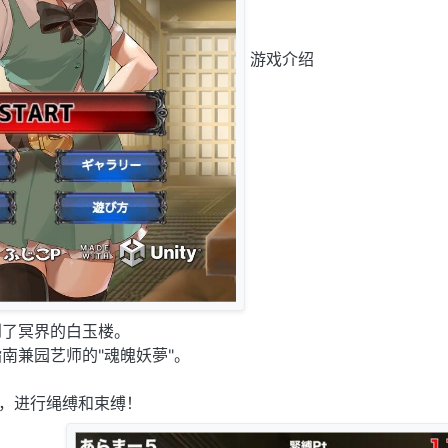
游戏介绍
到了冥界的白玉楼。
南兼园艺师的"魂魄妖夢"。
"，进行绳缚和束缚！