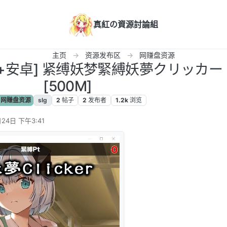
真紅の資源討論組
主页
资源发布区
网赚盘资源
PC+安卓] 紧缚妖梦緊縛妖夢クリッカー
[500M]
网赚盘资源
slg
2
帖子
2
发布者
1.2k
浏览
24日 下午3:41