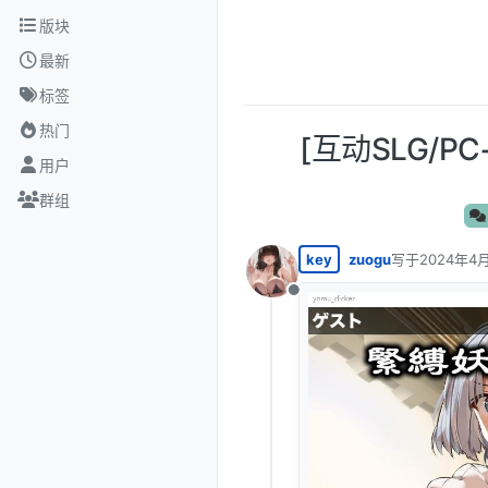
跳转至内容
版块
最新
标签
热门
[互动SLG/
用户
群组
key
zuogu
写于
2024年4月
最后由 编辑
离线