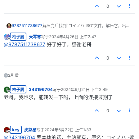
0
9787511738677
解压完后找到“コイノハ.ISO”文件，解压它，出来
的“input”文件夹就是游戏本体，汉化补丁直接放在
柚子厨
天琴寒
写于
2024年4月26日 上午2:47
游戏目录下就能使用
最后由 编辑
离线
@
9787511738677
好了好了，感谢老哥
0
2月 后
柚子厨
343196704
写于
2024年6月21日 下午2:49
3
最后由 编辑
离线
老哥，我也求，能转发一下吗，上面的连接过期了
0
key
虎煞星
写于
2024年6月22日 上午1:33
最后由 编辑
离线
@
343196704
要本体的话，主站就有，原名：コイノハ -恋