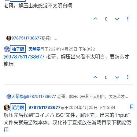
最后由 编辑
离线
老哥，解压出来感觉不太明白啊
0
9787511738677
链接：
https://pan.baidu.com/s/14lorR_n7Oc1Yn4VYS
柚子厨
天琴寒
写于
2024年4月25日 下午3:22
htBIA?pwd=1qvm
最后由 编辑
离线
提取码：1qvm
@
9787511738677
老哥，解压出来看不太明白，要怎么才
解压码：97875
能玩
0
天琴寒
@
9787511738677
老哥，解压出来看不太明白，要怎么才能
玩
近月厨
9787511738677
写于
2024年4月25日 下午5:34
最后由 编辑
离线
解压完后找到“コイノハ.ISO”文件，解压它，出来的“input”
文件夹就是游戏本体，汉化补丁直接放在游戏目录下就能使
用