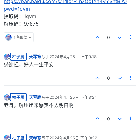
https://pan.baidu.com/s/14lorR_n7Oc1Yn4VYShtBIA?
pwd=1qvm
提取码：1qvm
解压码：97875
1 条回复
0
柚子厨
天琴寒
写于
2024年4月25日 上午9:18
最后由 编辑
离线
感谢捏，好人一生平安
0
柚子厨
天琴寒
写于
2024年4月25日 下午3:21
最后由 编辑
离线
老哥，解压出来感觉不太明白啊
0
柚子厨
天琴寒
写于
2024年4月25日 下午3:22