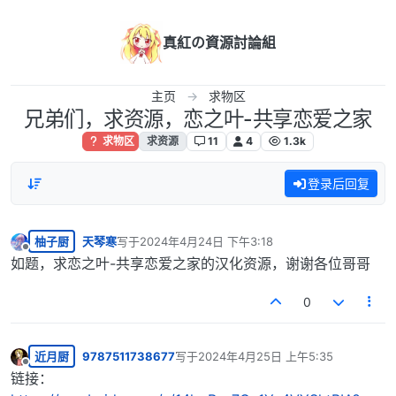
跳转至内容
真紅の資源討論組
主页
求物区
兄弟们，求资源，恋之叶-共享恋爱之家
求物区
求资源
11
4
1.3k
登录后回复
柚子厨
天琴寒
写于
2024年4月24日 下午3:18
最后由 编辑
离线
如题，求恋之叶-共享恋爱之家的汉化资源，谢谢各位哥哥
0
近月厨
9787511738677
写于
2024年4月25日 上午5:35
最后由 编辑
离线
链接：