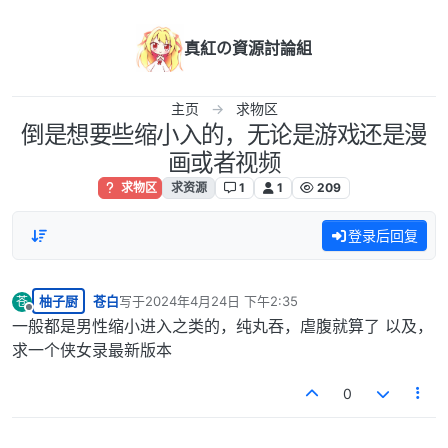
跳转至内容
真紅の資源討論組
主页
求物区
倒是想要些缩小入的，无论是游戏还是漫
画或者视频
求物区
求资源
1
1
209
登录后回复
柚子厨
苍白
写于
2024年4月24日 下午2:35
苍
最后由 编辑
离线
一般都是男性缩小进入之类的，纯丸吞，虐腹就算了 以及，
求一个侠女录最新版本
0