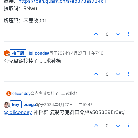
链接：
https://pan.quark.cn/s/eb373aa72461
提取码：RNwu
解压码：不要改001
0
柚子厨
lolicondsy
写于
2024年4月27日 上午7:16
L
最后由 编辑
离线
夸克盘链接挂了……求补档
0
lolicondsy
夸克盘链接挂了……求补档
L
key
zuogu
写于
2024年4月27日 上午10:42
最后由 编辑
离线
@
lolicondsy
补档群 复制夸克群口令/#a505339Er6#:/
0