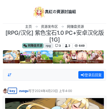
跳转至内容
真紅の資源討論組
主页
资源发布区
网赚盘资源
[RPG/汉化] 紫色宝石1.0 PC+安卓汉化版
[1G]
网赚盘资源
rpg
3
2
649
登录后回复
key
zuogu
写于
2024年4月23日 上午4:00
最后由 编辑
离线