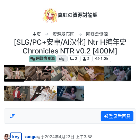
跳转至内容
真紅の資源討論組
主页
资源发布区
网赚盘资源
[SLG/PC+安卓/AI汉化] Ntr H编年史
Chronicles NTR v0.2 [400M]
网赚盘资源
slg
2
2
1.2k
登录后回复
key
zuogu
写于
2024年4月23日 上午3:58
最后由 编辑