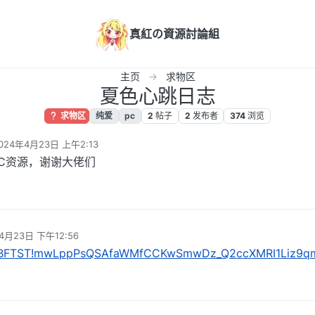
真紅の資源討論組
主页
求物区
夏色心跳日志
求物区
纯爱
pc
2
帖子
2
发布者
374
浏览
024年4月23日 上午2:13
 编辑
C资源，谢谢大佬们
4月23日 下午12:56
HcJBFTST!mwLppPsQSAfaWMfCCKwSmwDz_Q2ccXMRI1Liz9qm