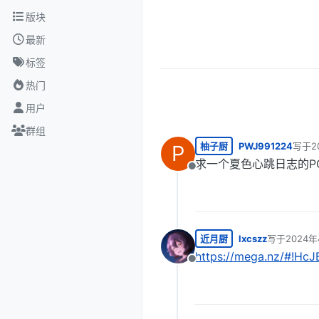
跳转至内容
版块
最新
标签
热门
用户
群组
柚子厨
PWJ991224
写于
2
P
最后由
求一个夏色心跳日志的P
离线
近月厨
lxcszz
写于
2024年
最后由 编辑
https://mega.nz/#!
离线