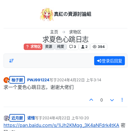
跳转至内容
真紅の資源討論組
主页
求物区
求夏色心跳日志
求物区
资源
纯爱
3
2
394
登录后回复
柚子厨
PWJ991224
写于
2024年4月22日 上午3:14
P
最后由 编辑
离线
求一个夏色心跳日志，谢谢大佬们
0
近月厨
诺惜
写于
2024年4月22日 上午10:20
最后由 编辑
离线
https://pan.baidu.com/s/1iJh2KMqg_3K4aNFdrk4tKA
密