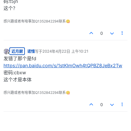
码:t5jn
这个？
感兴趣或者有啥事加Q1352842294联系😋
0
近月厨
诺惜
写于
2024年4月22日 上午10:21
最后由 编辑
离线
发错了那个是fd
https://pan.baidu.com/s/1stKImOwh4tQPBZ8JeBx2Tw
密码:cbxw
这个才是本体
感兴趣或者有啥事加Q1352842294联系😋
0