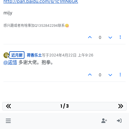
http://pan.baidu.com/s/1c1mN6GK
mijy
感兴趣或者有啥事加Q1352842294联系😋
0
近月厨
荷香乐土
写于
2024年4月22日 上午9:26
荷
最后由 编辑
离线
@
诺惜
多谢大佬。抱拳。
0
1 / 3