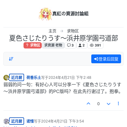
跳转至内容
真紅の資源討論組
主页
求物区
夏色さじたりうす～浜井原学園弓道部
求物区
求资源 老物
3
2
391
登录后回复
近月厨
荷香乐土
写于
2024年4月21日 下午2:48
荷
最后由 编辑
离线
弱弱的问一句：有好心人可以分享一下《夏色さじたりうす
～浜井原学園弓道部》的PC版吗？在此先行谢过了。抱拳。
0
近月厨
诺惜
写于
2024年4月21日 下午3:54
最后由 编辑
离线