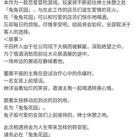
本作为一款恋爱冒险游戏。玩家将不断前往绅士休憩之处
「兔兔花园」，与在此工作的店员们滋生爱情的花火。
在「兔兔花园」可以和可爱的店员们快乐地喝酒。
忘却每日的烦恼，尽情享受吧。结局将会如何，全部取决于
客人的选择。
＜故事＞
干田杯人由于在公司闯下大祸而被解雇，深陷绝望之中。
为了借酒消愁而前往大众居酒屋的途中，
一场命运的邂逅在静候着他。
萎靡不振的主角在尝试治疗心中的伤痛时，
一名女孩上前搭话。
她洋溢着灿烂的笑容，邀请主角一起喝酒转换心情。
跟着女孩移动后到达的目的地，
名为「兔兔花园」。
兔子般可爱的女孩们上前接待的，绅士休憩之地。
此次相遇将会为人生带来怎样的转变呢。
请务必在「兔兔花园」