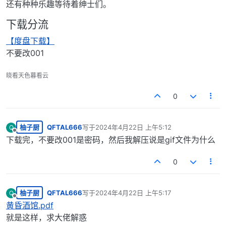
还有种种乐趣等待着绅士们。
下载分流
【度盘下载】
不要改001
晓看天色暮看云
0
柚子厨
QFTAL666
写于
2024年4月22日 上午5:12
Q
最后由 编辑
离线
下载完，不要改001是密码，然后我解压说是gif文件为什么
0
柚子厨
QFTAL666
写于
2024年4月22日 上午5:17
Q
最后由 编辑
离线
黄昏酒馆.pdf
就是这样，求大佬解惑