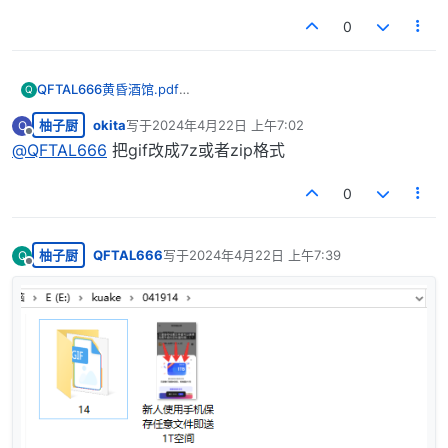
0
QFTAL666
黄昏酒馆.pdf
Q
就是这样，求大佬解惑
柚子厨
okita
写于
2024年4月22日 上午7:02
O
最后由 编辑
离线
@
QFTAL666
把gif改成7z或者zip格式
0
柚子厨
QFTAL666
写于
2024年4月22日 上午7:39
Q
最后由 编辑
离线