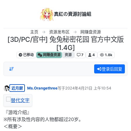
跳转至内容
真紅の資源討論組
主页
资源发布区
网赚盘资源
[3D/PC/官中] 兔兔秘密花园 官方中文版
[1.4G]
已移动
网赚盘资源
资源
7
4
1.8k
登录后回复
近月厨
Ms.Orangethree
写于
2024年4月21日 上午10:54
最后由 编辑
离线
『游戏介绍』
※所有涉及性内容的人物都超过20岁。
＜概要＞