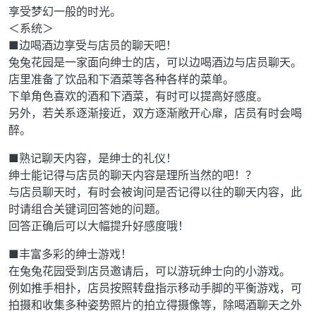
享受梦幻一般的时光。
＜系统＞
■边喝酒边享受与店员的聊天吧！
兔兔花园是一家面向绅士的店，可以边喝酒边与店员聊天。
店里准备了饮品和下酒菜等各种各样的菜单。
下单角色喜欢的酒和下酒菜，有时可以提高好感度。
另外，若关系逐渐接近，双方逐渐敞开心扉，店员有时会喝
醉。
■熟记聊天内容，是绅士的礼仪！
绅士能记得与店员的聊天内容是理所当然的吧！？
与店员聊天时，有时会被询问是否记得以往的聊天内容，此
时请组合关键词回答她的问题。
回答正确后可以大幅提升好感度哦！
■丰富多彩的绅士游戏！
在兔兔花园受到店员邀请后，可以游玩绅士向的小游戏。
例如推手相扑，店员按照转盘指示移动手脚的平衡游戏，可
拍摄和收集多种姿势照片的拍立得摄像等，除喝酒聊天之外