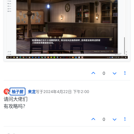
0
柚子厨
来龙
写于
2024年4月22日 下午2:00
来
最后由 编辑
离线
请问大佬们
有攻略吗？
0