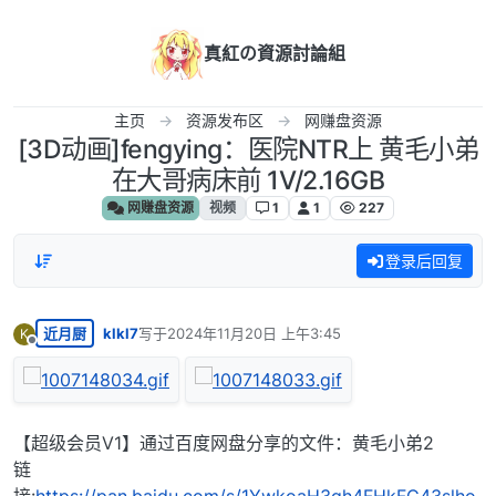
跳转至内容
真紅の資源討論組
主页
资源发布区
网赚盘资源
[3D动画]fengying：医院NTR上 黄毛小弟
在大哥病床前 1V/2.16GB
网赚盘资源
视频
1
1
227
登录后回复
近月厨
klkl7
写于
2024年11月20日 上午3:45
K
最后由 编辑
离线
【超级会员V1】通过百度网盘分享的文件：黄毛小弟2
链