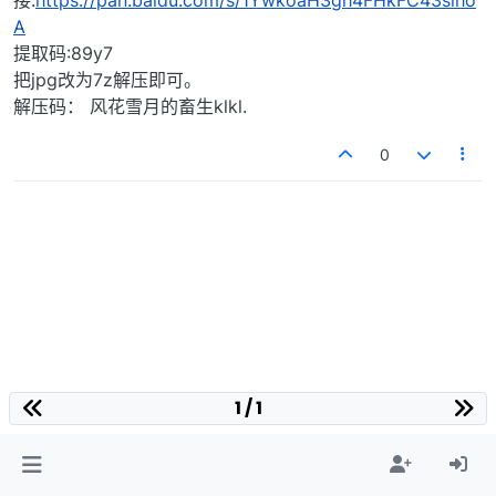
接:
https://pan.baidu.com/s/1YwkoaH3gh4FHkFC43slho
A
提取码:89y7
把jpg改为7z解压即可。
解压码： 风花雪月的畜生klkl.
0
1 / 1