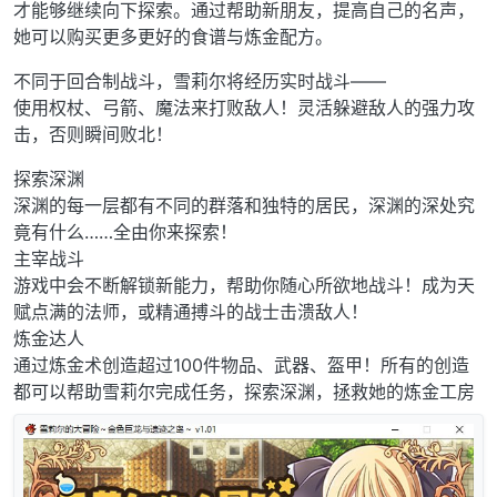
才能够继续向下探索。通过帮助新朋友，提高自己的名声，
她可以购买更多更好的食谱与炼金配方。
不同于回合制战斗，雪莉尔将经历实时战斗——
使用权杖、弓箭、魔法来打败敌人！灵活躲避敌人的强力攻
击，否则瞬间败北！
探索深渊
深渊的每一层都有不同的群落和独特的居民，深渊的深处究
竟有什么……全由你来探索！
主宰战斗
游戏中会不断解锁新能力，帮助你随心所欲地战斗！成为天
赋点满的法师，或精通搏斗的战士击溃敌人！
炼金达人
通过炼金术创造超过100件物品、武器、盔甲！所有的创造
都可以帮助雪莉尔完成任务，探索深渊，拯救她的炼金工房