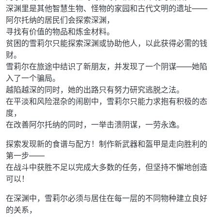
深渊里是其他智慧生物、怪物的家园和古代文明的遗址——
阿尔托纳的居民们会探索深渊，
寻找有价值的物品和炼金材料。
贫困的雪莉尔只能探索深渊或协助他人，以此获得必需的钱
财。
雪莉尔在旅途中结识了新朋友，并发现了一个阴谋——她陷
入了一个骗局。
越陷越深的同时，她的出路只有努力研究逃脱之法。
在平淡和风险混杂的闹剧中，雪莉尔只能力求抱有积极的态
度，
在改善阿尔托纳的同时，一举击溃阴谋，一劳永逸。
探索发现新的食谱与配方！制作新武器和盔甲是走向胜利的
第一步——
在战斗中获胜不足以完成大多数的任务，但坚持不懈地创造
可以！
在深渊中，雪莉尔必须与居住在每一层的不同物种建立良好
的关系，