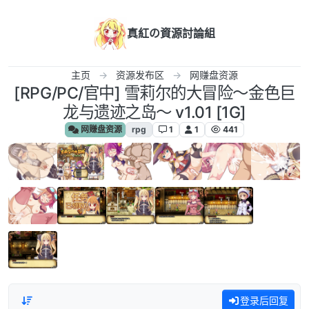
跳转至内容
真紅の資源討論組
主页
资源发布区
网赚盘资源
[RPG/PC/官中] 雪莉尔的大冒险～金色巨
龙与遗迹之岛～ v1.01 [1G]
网赚盘资源
rpg
1
1
441
登录后回复