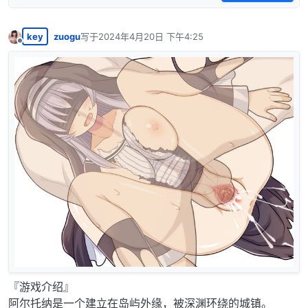
key
zuogu
写于
2024年4月20日 下午4:25
最后由 编辑
离线
『游戏介绍』
阿尔托纳是一个建立在岛屿外缘，被深渊环绕的城镇。