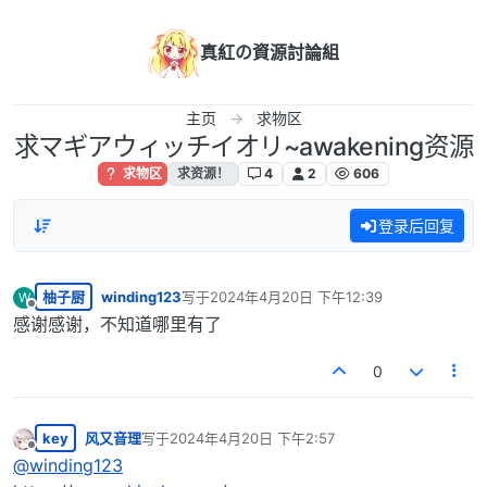
跳转至内容
真紅の資源討論組
主页
求物区
求マギアウィッチイオリ~awakening资源
求物区
求资源！
4
2
606
登录后回复
柚子厨
winding123
写于
2024年4月20日 下午12:39
W
最后由 编辑
离线
感谢感谢，不知道哪里有了
0
key
风又音理
写于
2024年4月20日 下午2:57
最后由 编辑
离线
@
winding123