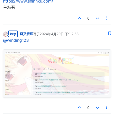
https://www.shinnku.com/
主站有
0
key
风又音理
写于
2024年4月20日 下午2:58
最后由 编辑
离线
@
winding123
0